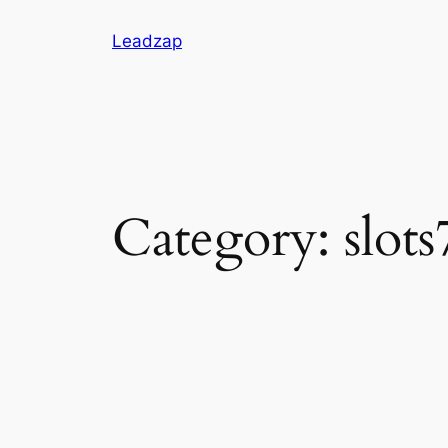
Skip
Leadzap
to
content
Category:
slot