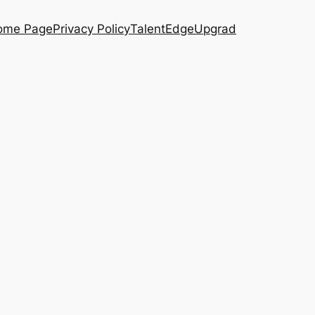
ome Page
Privacy Policy
TalentEdge
Upgrad