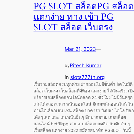
PG SLOT สล็อตPG สล็อต
แตกง่าย ทาง เข้า PG
SLOT สล็อต เว็บตรง
Mar 21, 2023
—
Ritesh Kumar
by
in
slots777th.org
เว็บรวมสล็อตครบทุกค่าย ฝากถอนไม่มีขั้นต่ำ อัตโนมัติ
สล็อตเว็บตรง เว็บสล็อตที่ดีที่สุด แตกง่าย ได้เงินจริง. เปิ
บริการเกมสล็อตออนไลน์ตลอด 24 ชั่วโมง ไม่มีวันหยุด
เล่นได้ตลอดเวลา พนันออนไลน์ มีเกมพนันออนไลน์ ใน
ท่านได้เลือกเล่น เช่น สล็อต บาคาร่า ยิงปลา ไฮโล ป๊อก
เด๊ง รูเลต และ เกมพนันอื่นๆ อีกมากมาย. เกมสล็อต
ออนไลน์ betflikpg ค่ายเกมสล็อตยอดฮิต อันดับต้น ๆ
เว็บสล็อต แตกง่าย 2022 สมัครสมาชิก PGSLOT วันนี้