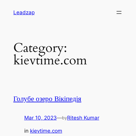
Skip
Leadzap
to
content
Category:
kievtime.com
Голубе озеро Вікіпедія
Mar 10, 2023
—
Ritesh Kumar
by
in
kievtime.com