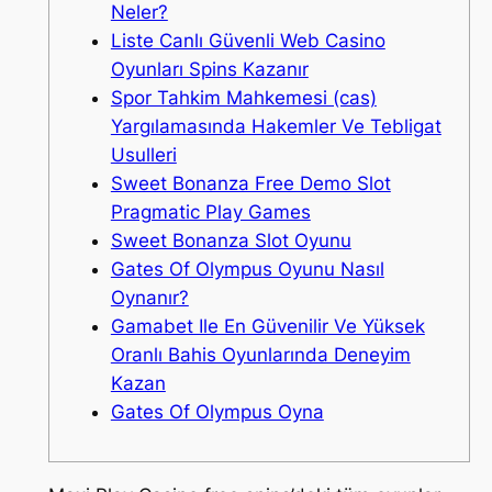
Neler?
Liste Canlı Güvenli Web Casino
Oyunları Spins Kazanır
Spor Tahkim Mahkemesi (cas)
Yargılamasında Hakemler Ve Tebligat
Usulleri
Sweet Bonanza Free Demo Slot
Pragmatic Play Games
Sweet Bonanza Slot Oyunu
Gates Of Olympus Oyunu Nasıl
Oynanır?
Gamabet Ile En Güvenilir Ve Yüksek
Oranlı Bahis Oyunlarında Deneyim
Kazan
Gates Of Olympus Oyna