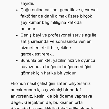
sayıdır.
Çoğu online casino, genetik ve çevresel
faktörler de dahil olmak üzere birçok
şey kumar bağımlılığına katkıda
bulunur.
Geniş bayi ve profesyonel servis ağı ile
satış sırasında ve sonrasında verilen
hizmetleri etkili bir şekilde
gerçekleştirerek..
Bununla birlikte, yazılımınızı ve oyuncu
havuzunuzu beğenip beğenmediğini
görmek için harika bir yoldur.
Fkö’nün nasıl çalıştığını zaten biliyorsanız
ancak bunun için çevrimiçi bir hedef
arıyorsanız, kesinlikle bir ödeme yapmaya
değer. Gerçekten de, bu kısmen orta
düzeyde bir oynaklık ile telafi edilmektedir.