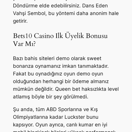
Döndürme elde edebilirsiniz. Dans Eden
Vahşi Sembol, bu yöntemi daha anonim hale
getirir.
Bets10 Casino Ilk Üyelik Bonusu
Var Mı?
Bazı bahis siteleri demo olarak sweet
bonanza oynamanız imkan tanımaktadır.
Fakat bu oynadığınız oyun demo oyun
olduğundan herhangi bir ödeme almanız
mümkün değildir. Queen bet haksızlıkta level
atlamış böyle bir şey görülmedi.
Şu anda, tüm ABD Sporlarına ve Kış
Olimpiyatlarına kadar Luckster bunu
kapsıyor. Oyun ayrıca, canlı kumar en iyi