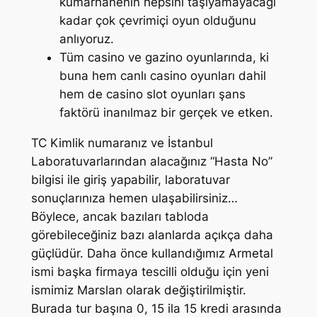
kumarhanenin hepsini taşıyamayacağı
kadar çok çevrimiçi oyun olduğunu
anlıyoruz.
Tüm casino ve gazino oyunlarında, ki
buna hem canlı casino oyunları dahil
hem de casino slot oyunları şans
faktörü inanılmaz bir gerçek ve etken.
TC Kimlik numaranız ve İstanbul
Laboratuvarlarından alacağınız “Hasta No”
bilgisi ile giriş yapabilir, laboratuvar
sonuçlarınıza hemen ulaşabilirsiniz…
Böylece, ancak bazıları tabloda
görebileceğiniz bazı alanlarda açıkça daha
güçlüdür. Daha önce kullandığımız Armetal
ismi başka firmaya tescilli olduğu için yeni
ismimiz Marslan olarak değiştirilmiştir.
Burada tur başına 0, 15 ila 15 kredi arasında