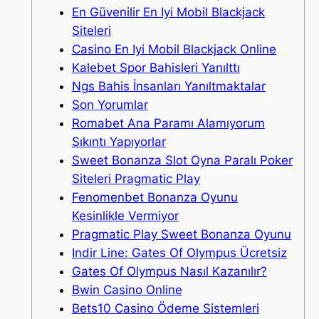
En Güvenilir En Iyi Mobil Blackjack
Siteleri
Casino En Iyi Mobil Blackjack Online
Kalebet Spor Bahisleri Yanılttı
Ngs Bahis İnsanları Yanıltmaktalar
Son Yorumlar
Romabet Ana Paramı Alamıyorum
Sıkıntı Yapıyorlar
Sweet Bonanza Slot Oyna Paralı Poker
Siteleri Pragmatic Play
Fenomenbet Bonanza Oyunu
Kesinlikle Vermiyor
Pragmatic Play Sweet Bonanza Oyunu
Indir Line: Gates Of Olympus Ücretsiz
Gates Of Olympus Nasıl Kazanılır?
Bwin Casino Online
Bets10 Casino Ödeme Sistemleri