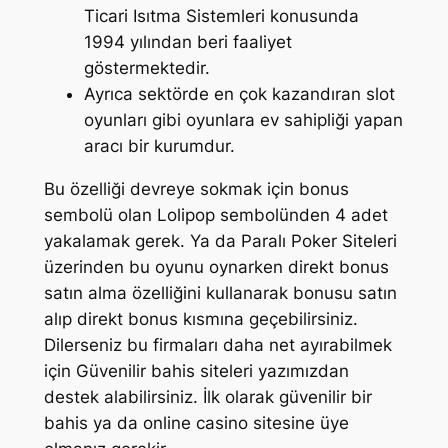
Ticari Isıtma Sistemleri konusunda
1994 yılından beri faaliyet
göstermektedir.
Ayrıca sektörde en çok kazandıran slot
oyunları gibi oyunlara ev sahipliği yapan
aracı bir kurumdur.
Bu özelliği devreye sokmak için bonus
sembolü olan Lolipop sembolünden 4 adet
yakalamak gerek. Ya da Paralı Poker Siteleri
üzerinden bu oyunu oynarken direkt bonus
satın alma özelliğini kullanarak bonusu satın
alıp direkt bonus kısmına geçebilirsiniz.
Dilerseniz bu firmaları daha net ayırabilmek
için Güvenilir bahis siteleri yazımızdan
destek alabilirsiniz. İlk olarak güvenilir bir
bahis ya da online casino sitesine üye