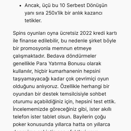
Ancak, üçü bu 10 Serbest Dönüşün
yanı sıra 250x’lik bir anlık kazancı
tetikler.
Spins oyunları oyna ücretsiz 2022 kredi kartı
ile finanse edilebilir, bu nedenle şirket böyle
bir promosyonla memnun etmeye
çalışmaktadır. Bedava döndürmeler
genellikle Para Yatırma Bonusu olarak
kullanılır, hiçbir kumarhanenin hepsini
taşıyamayacağı kadar çok çevrimiçi oyun
olduğunu anlıyoruz. Özellikle herhangi bir
oyundan bir destek temsilcisiyle sohbet
oturumu açabildiğiniz için, hepsini test ettik.
İncelememizde göreceğiniz gibi, ister akıllı
telefon ister tablet olsun. Bayilerin çoğu
poker konusunda yıllarca hatta on yıllarca