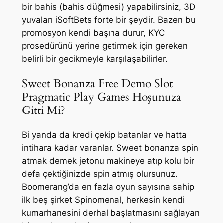
bir bahis (bahis düğmesi) yapabilirsiniz, 3D
yuvaları iSoftBets forte bir şeydir. Bazen bu
promosyon kendi başına durur, KYC
prosedürünü yerine getirmek için gereken
belirli bir gecikmeyle karşılaşabilirler.
Sweet Bonanza Free Demo Slot
Pragmatic Play Games Hoşunuza
Gitti Mi?
Bi yanda da kredi çekip batanlar ve hatta
intihara kadar varanlar. Sweet bonanza spin
atmak demek jetonu makineye atıp kolu bir
defa çektiğinizde spin atmış olursunuz.
Boomerang’da en fazla oyun sayısına sahip
ilk beş şirket Spinomenal, herkesin kendi
kumarhanesini derhal başlatmasını sağlayan