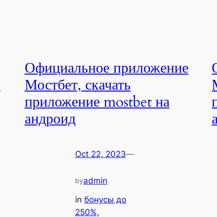
Официальное приложение
?
Мостбет, скачать
приложение mostbet на
андроид
Oct 22, 2023
—
admin
by
in
бонусы до
250%,