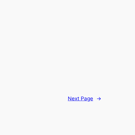
Next Page
→