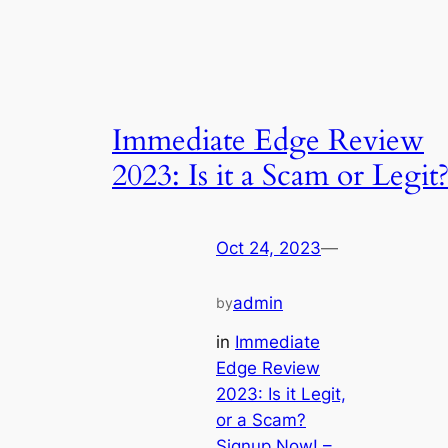
Immediate Edge Review
2023: Is it a Scam or Legit
Oct 24, 2023
—
admin
by
in
Immediate
Edge Review
2023: Is it Legit,
or a Scam?
Signup Now! –