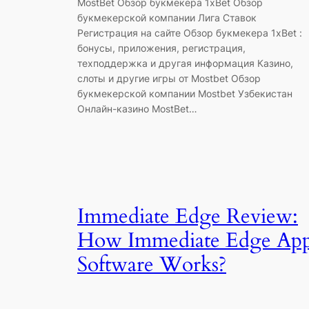
MostBet Обзор букмекера 1xBet Обзор
букмекерской компании Лига Ставок
Регистрация на сайте Обзор букмекера 1xBet :
бонусы, приложения, регистрация,
техподдержка и другая информация Казино,
слоты и другие игры от Mostbet Обзор
букмекерской компании Mostbet Узбекистан
Онлайн-казино MostBet…
Immediate Edge Review:
How Immediate Edge Ap
Software Works?