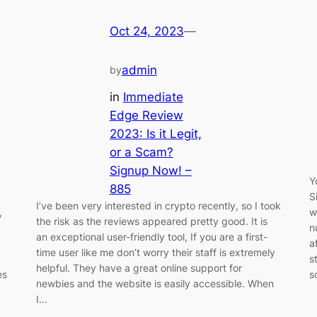
Oct 24, 2023
—
admin
by
in
Immediate
Edge Review
2023: Is it Legit,
or a Scam?
Signup Now! –
Y
885
S
I’ve been very interested in crypto recently, so I took
,
w
the risk as the reviews appeared pretty good. It is
n
an exceptional user-friendly tool, If you are a first-
a
time user like me don’t worry their staff is extremely
s
helpful. They have a great online support for
es
s
newbies and the website is easily accessible. When
I…