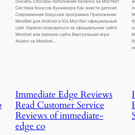
скачать Способы пополнения баланса на Мостбет
а
Система бонусов букмекера Как внести депозит
п
Современная бонусная программа Приложения
M
MostBet для Android и IOs Мостбет официальный
б
сайт Зарегистрироваться на официальном сайте
э
Mostbet или зеркале сайта Виртуальная игра
М
Aviator на Mostbet…
б
о
Immediate Edge Reviews
p
Read Customer Service
Reviews of immediate-
edge co